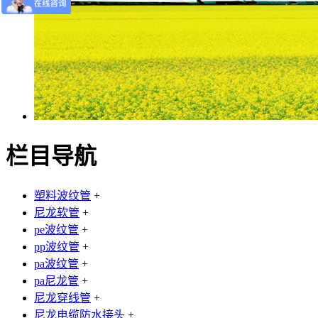
栏目导航
塑料波纹管
+
尼龙软管
+
pe波纹管
+
pp波纹管
+
pa波纹管
+
pa尼龙管
+
尼龙穿线管
+
尼龙电缆防水接头
+