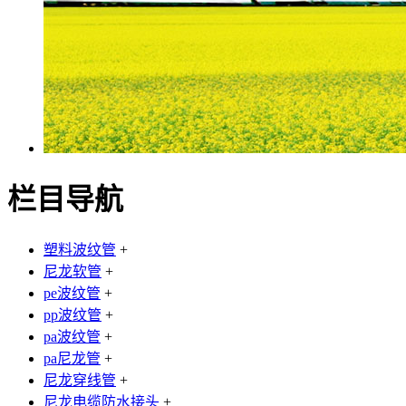
栏目导航
塑料波纹管
+
尼龙软管
+
pe波纹管
+
pp波纹管
+
pa波纹管
+
pa尼龙管
+
尼龙穿线管
+
尼龙电缆防水接头
+